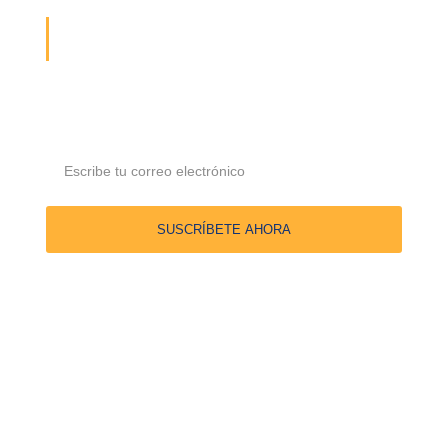
¡Recibe la última actualización
sobre nosotros!
Suscríbete y recibe nuestras ofertas y actualizaciones
directamente en tu bandeja de entrada
SUSCRÍBETE AHORA
En
Firma Jurídica HM & M
, nos enorgullece ser la elección
confiable para proteger lo que más valoras.