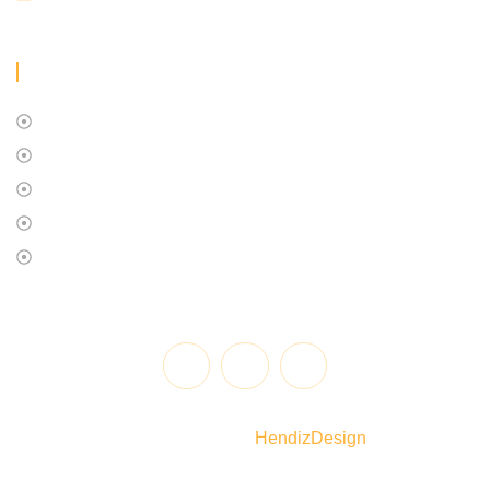
+ INFORMACIÓN
HISTORIA
MISIÓN
VISIÓN
OBJETIVO
FAQS
@2025 | Todos los derechos reservados. Diseñado y
desarrollado por
HendizDesign