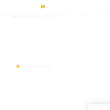
 Nicaragua. Centroamérica
info@hmmfirmalegal.com
SOBRE NOSOTROS
SERVICIOS
BLOG
CON
REGRESAR AL BLOG
ral: La importanci
y transparente en 
noviembre 8, 2024