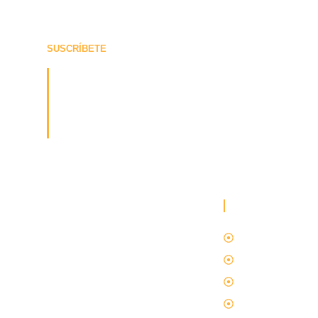
SUSCRÍBETE
¡Recibe la última
actualización sobre
nosotros!
SERVICIOS
En
Firma Jurídica HM & M
, nos
Derecho Penal
enorgullece ser la elección confiable
para proteger lo que más valoras.
Derecho de Fami
Derecho Civil
Derecho Crimina