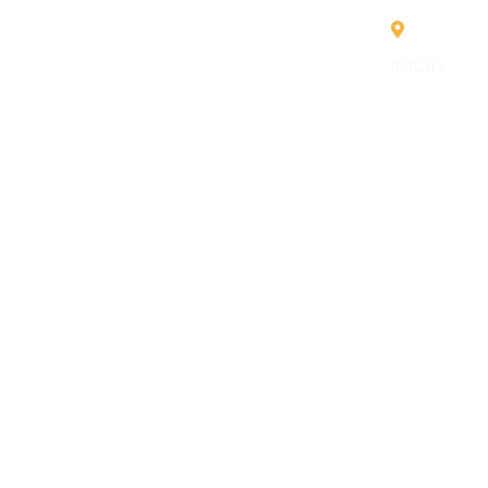
Managua,
INICIO
Derecho Regist
gestión eficaz 