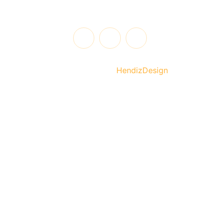
@2025 | Todos los derechos reservados. Diseñado y
desarrollado por
HendizDesign