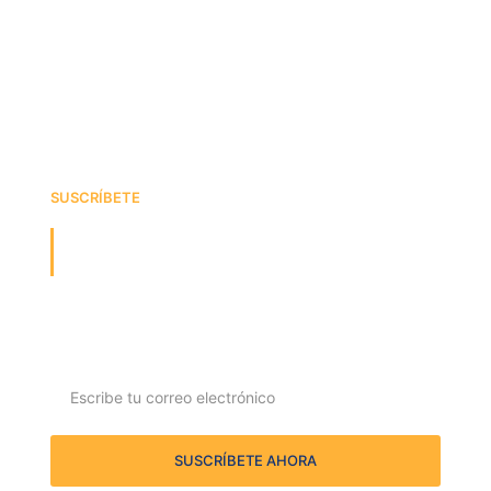
SUSCRÍBETE
¡Recibe la última actualización
sobre nosotros!
Suscríbete y recibe nuestras ofertas y actualizaciones
directamente en tu bandeja de entrada
SUSCRÍBETE AHORA