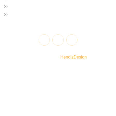
OBJETIVO
FAQS
@2025 | Todos los derechos reservados. Diseñado y
desarrollado por
HendizDesign