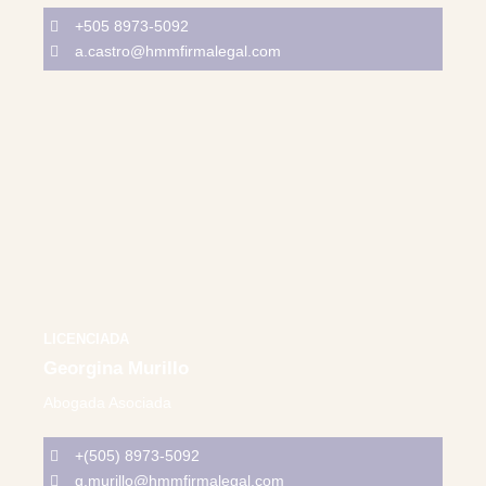
+505 8973-5092
a.castro@hmmfirmalegal.com
LICENCIADA
Georgina Murillo
Abogada Asociada
+(505) 8973-5092
g.murillo@hmmfirmalegal.com