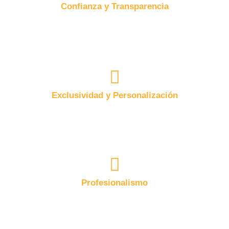
Confianza y Transparencia
La honestidad y claridad son pilares de nuestra
práctica legal. Mantenemos una comunicación
constante y abierta con nuestros clientes en cada
paso.
Exclusividad y Personalización
Ofrecemos estrategias legales hechas a la medida
de cada cliente, entendiendo que cada situación es
única y merece una atención especial.
Profesionalismo
Nuestro equipo se distingue por su conocimiento y
ética profesional, garantizando un servicio de
calidad en cada uno de nuestros casos.