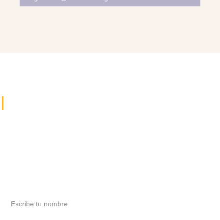
Agenda tu cita hoy mismo
Descubre cómo podemos ayudarte a resolver tu caso.
Hablemos sobre tus necesidades legales y encuentra
el respaldo que mereces en cada paso del proceso.