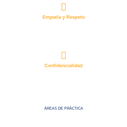
Empatía y Respeto
Cada cliente y caso es atendido con sensibilidad y
respeto, comprendiendo la importancia de los
asuntos legales que nos confían.
Confidencialidad
Toda información compartida con nosotros es
manejada con máxima privacidad, protegiendo los
datos y la confianza de nuestros clientes.
ÁREAS DE PRÁCTICA