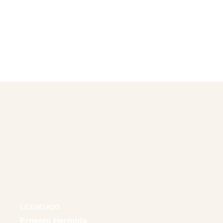
SOCIOS
HM&M FIRMA LEGAL
LICENCIADO
Ernesto Hermida