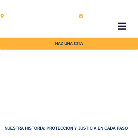
Managua, Nicaragua. Centroamérica
info@hmmfirmalegal.com
HAZ UNA CITA
SOBRE NOSOT
Sobre Nosotros
NUESTRA HISTORIA: PROTECCIÓN Y JUSTICIA EN CADA PASO