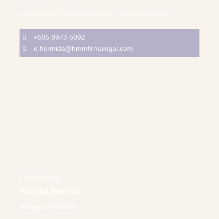
Especialista en Derecho Penal y Litigación Oral.
+505 8973-5092
e.hermida@hmmfirmalegal.com
LICENCIADA
Anielka Medina
Abogada Asociada