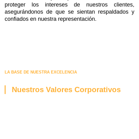
proteger los intereses de nuestros clientes,
asegurándonos de que se sientan respaldados y
confiados en nuestra representación.
LA BASE DE NUESTRA EXCELENCIA
Nuestros Valores Corporativos
En
Firma Jurídica HM & M
, creemos que nuestros
valores son el pilar fundamental que guía cada
acción, decisión y relación que establecemos con
nuestros clientes. Estos principios reflejan nuestro
compromiso con la justicia, la ética y la dedicación,