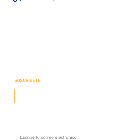
SUSCRÍBETE
¡Recibe la última actualización
sobre nosotros!
Suscríbete y recibe nuestras ofertas y actualizaciones
directamente en tu bandeja de entrada