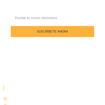
directamente en tu bandeja de entrada
SUSCRÍBETE AHORA
En
Firma Jurídica HM & M
, nos enorgullece ser la elección
confiable para proteger lo que más valoras.
SERVICIOS
Derecho Penal