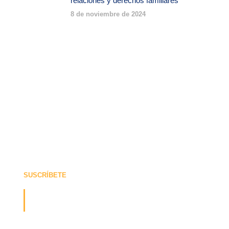
relaciones y derechos familiares
8 de noviembre de 2024
SUSCRÍBETE
¡Recibe la última actualización
sobre nosotros!
Suscríbete y recibe nuestras ofertas y actualizaciones