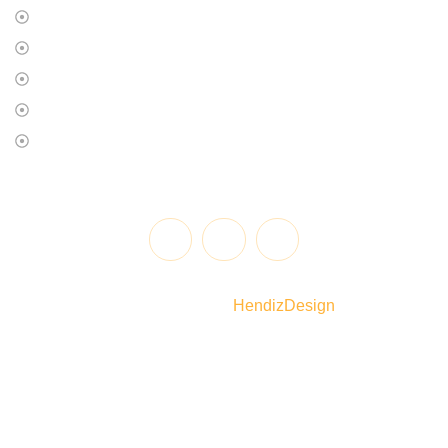
HISTORIA
MISIÓN
VISIÓN
OBJETIVO
FAQS
@2025 | Todos los derechos reservados. Diseñado y
desarrollado por
HendizDesign