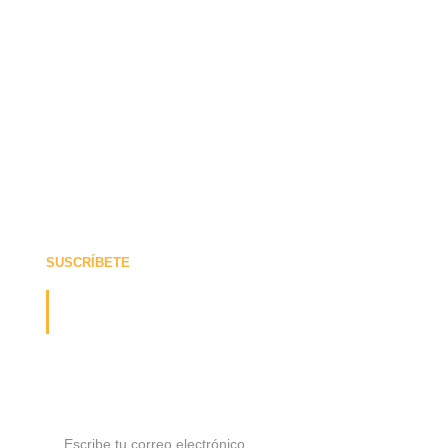
SUSCRÍBETE
¡Recibe la última actualización
sobre nosotros!
Suscríbete y recibe nuestras ofertas y actualizaciones
directamente en tu bandeja de entrada