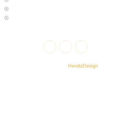
OBJETIVO
FAQS
@2025 | Todos los derechos reservados. Diseñado y
desarrollado por
HendizDesign